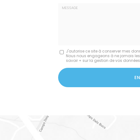
Prénom
Tél.
:
:
*
*
Message
J'autorise ce site à conserver mes don
Nous nous engageons à ne jamais les dif
:
savoir + sur la gestion de vos données 
*
Acceptation
RGPD
E
*