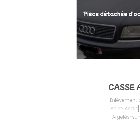
Pièce détachée d'o
CASSE A
Enlèvement d
Saint-André
Argelès-sur