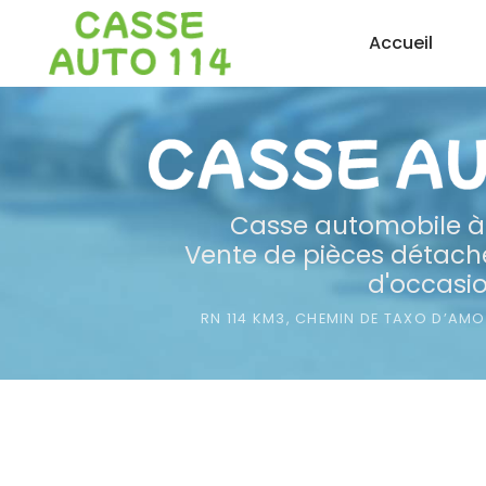
Aller
Accueil
au
contenu
principal
Casse automobile
à
Vente de pièces détaché
d'occasi
RN 114 KM3, CHEMIN DE TAXO D’AM