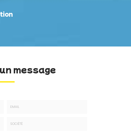
tion
un message
Email
: