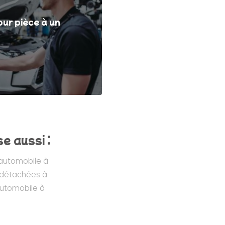
ur pièce à un
 aussi :
 automobile à
 détachées à
utomobile à