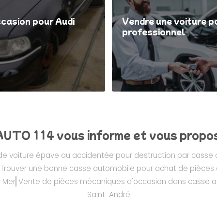
ccasion pour Audi
Vendre une voiture po
professionnel
UTO 114 vous informe et vous propose
e voiture épave ou accidentée pour destruction par casse
Trouver une bonne casse automobile pour achat de pièces
-Mer
Vente de pièces mécaniques d'occasion dans casse a
Saint-André