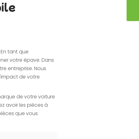
ile
ENVO
. En tant que
ener votre épave. Dans
re entreprise. Nous
'impact de votre
marque de votre voiture
z avoir les pièces à
s pièces que vous