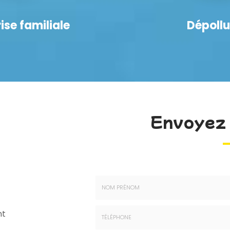
ise familiale
Dépollu
Envoyez 
Nom
nt
-