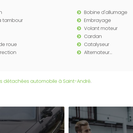
in
Bobine d'allumage
n à tambour
Embrayage
Volant moteur
Cardan
de roue
Catalyseur
irection
Alternateur...
es détachées automobile à Saint-André
.