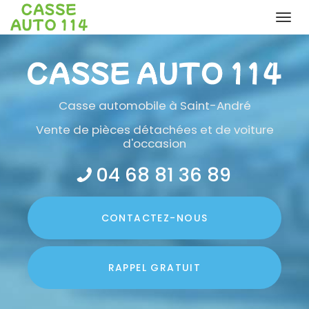
Togg
navi
Aller
au
contenu
principal
Casse automobile
à Saint-André
Vente de pièces détachées et de voiture
d'occasion
04 68 81 36 89
CONTACTEZ-
NOUS
RAPPEL GRATUIT