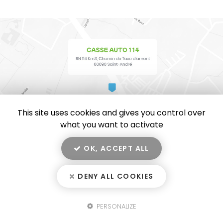
This site uses cookies and gives you control over
what you want to activate
OK, ACCEPT ALL
En savoir +
CASSE AUTO 114, casse automobile, vente de pièces
détachées et de voiture d'occasion
à Saint-André
DENY ALL COOKIES
Casse Auto 114
Mentions légales
-
Plan du site
-
Liens utiles
-
Secteur
-
Cookies
PERSONALIZE
Fermer
Création et référencement de site Internet
Notre savoir-faire : Casse automobile à Saint-André