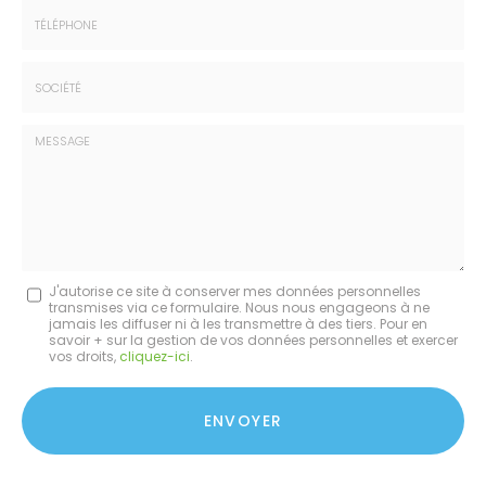
Email
:
:
*
*
Tél.
:
*
Société
:
Message
J'autorise ce site à conserver mes données personnelles
transmises via ce formulaire. Nous nous engageons à ne
:
jamais les diffuser ni à les transmettre à des tiers. Pour en
savoir + sur la gestion de vos données personnelles et exercer
*
vos droits,
cliquez-ici
.
Acceptation
RGPD
ENVOYER
*