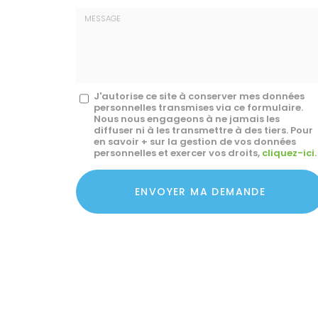
E-
mail
*
Message
J'autorise ce site à conserver mes données
personnelles transmises via ce formulaire.
:
Nous nous engageons à ne jamais les
diffuser ni à les transmettre à des tiers. Pour
*
en savoir + sur la gestion de vos données
personnelles et exercer vos droits,
cliquez-ici
.
Acceptation
RGPD
ENVOYER MA DEMANDE
*