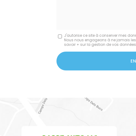
*
*
Message
J'autorise ce site à conserver mes don
Nous nous engageons à ne jamais les dif
:
savoir + sur la gestion de vos données 
*
Acceptation
RGPD
E
*