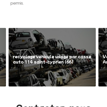
permis.
recyclage véhicule usagé par casse
V
auto 114 saint-cyprien (66)
A