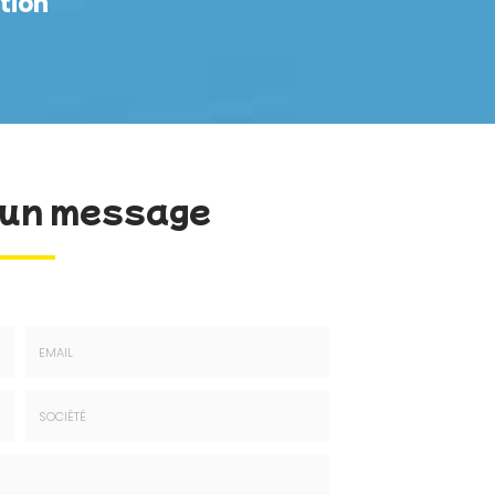
tion
un message
Email
:
*
Société
: