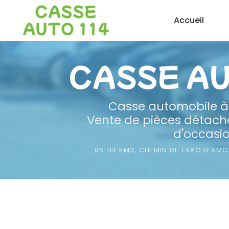
Aller
Accueil
au
contenu
principal
Casse automobile
à
Vente de pièces détaché
d'occasi
RN 114 KM3, CHEMIN DE TAXO D’AM