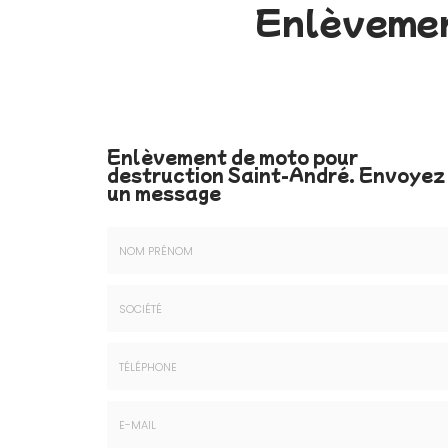
Enlèvemen
Enlèvement de moto pour
destruction Saint-André.
Envoyez
un message
Nom
&
Prénom
Société
*
:
Téléphone