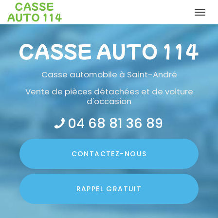
Togg
navi
Aller
au
contenu
principal
Casse automobile
à Saint-André
Vente de pièces détachées et de voiture
d'occasion
04 68 81 36 89
CONTACTEZ-
NOUS
RAPPEL GRATUIT