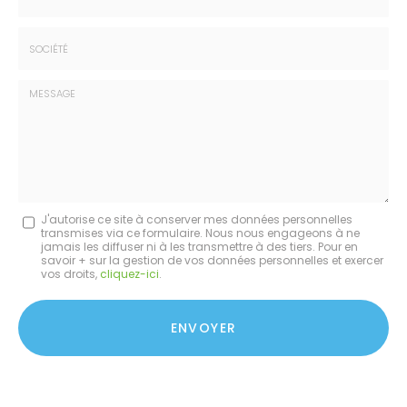
:
*
*
Tél.
:
*
Société
:
Message
J'autorise ce site à conserver mes données personnelles
transmises via ce formulaire. Nous nous engageons à ne
:
jamais les diffuser ni à les transmettre à des tiers. Pour en
savoir + sur la gestion de vos données personnelles et exercer
*
vos droits,
cliquez-ici
.
Acceptation
RGPD
ENVOYER
*