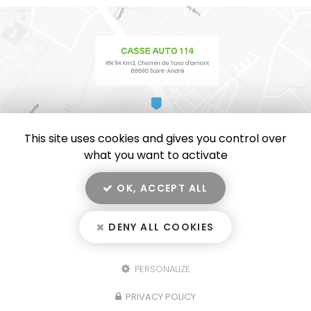
This site uses cookies and gives you control over
what you want to activate
OK, ACCEPT ALL
En savoir +
CASSE AUTO 114, casse automobile, vente de pièces
détachées et de voiture d'occasion
à Saint-André
DENY ALL COOKIES
Casse Auto 114
Mentions légales
-
Plan du site
-
Liens utiles
-
Secteur
-
Cookies
PERSONALIZE
Fermer
Création et référencement de site Internet
Notre savoir-faire : Casse automobile à Saint-André
PRIVACY POLICY
Demande de Devis