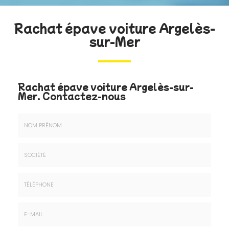
Rachat épave voiture Argelès-
sur-Mer
Rachat épave voiture Argelès-sur-
Mer.
Contactez-nous
Nom
&
Prénom
Société
*
:
Téléphone