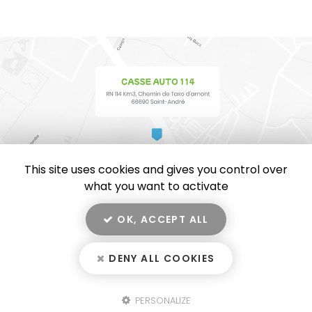
This site uses cookies and gives you control over
what you want to activate
OK, ACCEPT ALL
En savoir +
CASSE AUTO 114, casse automobile, vente de pièces
détachées et de voiture d'occasion
à Saint-André
DENY ALL COOKIES
Casse Auto 114
Mentions légales
-
Plan du site
-
Liens utiles
-
Secteur
-
Cookies
PERSONALIZE
Fermer