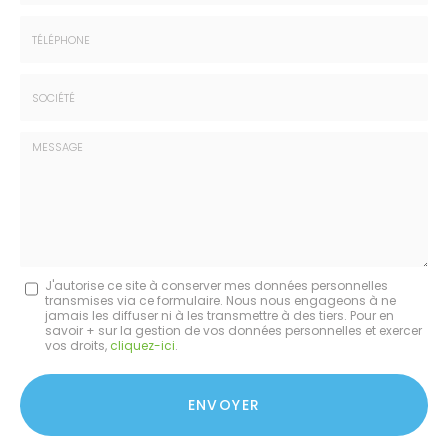
Prénom
Email
:
:
*
*
Tél.
:
*
Société
:
Message
J'autorise ce site à conserver mes données personnelles
transmises via ce formulaire. Nous nous engageons à ne
:
jamais les diffuser ni à les transmettre à des tiers. Pour en
savoir + sur la gestion de vos données personnelles et exercer
*
vos droits,
cliquez-ici
.
Acceptation
RGPD
ENVOYER
*