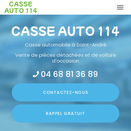
Togg
navi
Aller
au
contenu
principal
Casse automobile
à Saint-André
Vente de pièces détachées et de voiture
d'occasion
04 68 81 36 89
CONTACTEZ-
NOUS
RAPPEL GRATUIT