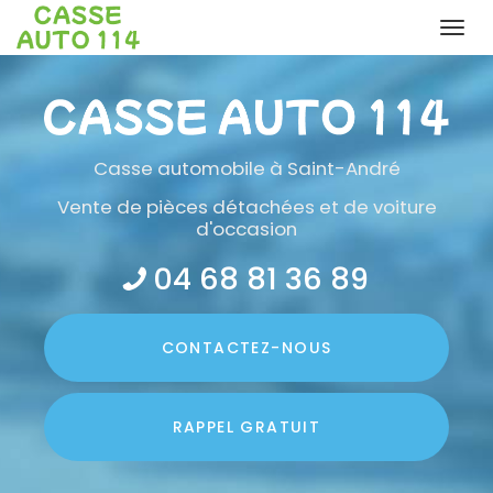
Togg
navi
Aller
au
contenu
principal
Casse automobile
à Saint-André
Vente de pièces détachées et de voiture
d'occasion
04 68 81 36 89
CONTACTEZ-
NOUS
RAPPEL GRATUIT