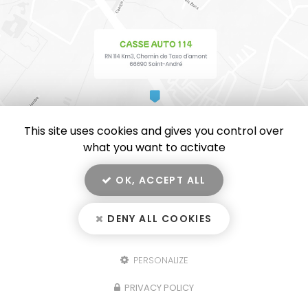
This site uses cookies and gives you control over
what you want to activate
OK, ACCEPT ALL
En savoir +
CASSE AUTO 114, casse automobile, vente de pièces
détachées et de voiture d'occasion
à Saint-André
DENY ALL COOKIES
Casse Auto 114
Mentions légales
-
Plan du site
-
Liens utiles
-
Secteur
-
Cookies
PERSONALIZE
Fermer
Création et référencement de site Internet
Notre savoir-faire : Casse automobile à Saint-André
PRIVACY POLICY
Demande de Devis