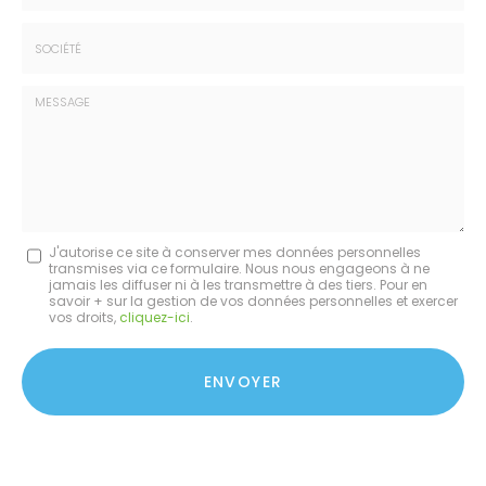
*
*
Tél.
:
*
Société
:
Message
J'autorise ce site à conserver mes données personnelles
transmises via ce formulaire. Nous nous engageons à ne
:
jamais les diffuser ni à les transmettre à des tiers. Pour en
savoir + sur la gestion de vos données personnelles et exercer
*
vos droits,
cliquez-ici
.
Acceptation
RGPD
ENVOYER
*