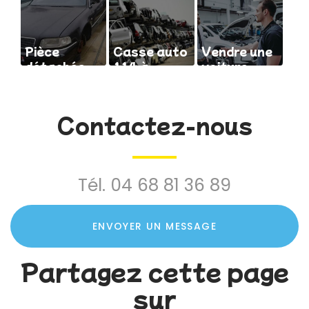
Pièce
Casse auto
Vendre une
détachée
114 à
voiture
d'occasion
Saint-
pour pièce
pour Audi
André 66
à un
professionnel
Contactez-nous
Tél.
04 68 81 36 89
ENVOYER UN MESSAGE
Partagez cette page
sur