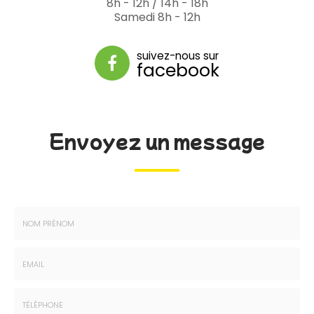
8h - 12h / 14h - 18h
Samedi 8h - 12h
suivez-nous sur
facebook
Envoyez un message
Nom
-
Prénom
Email
:
: