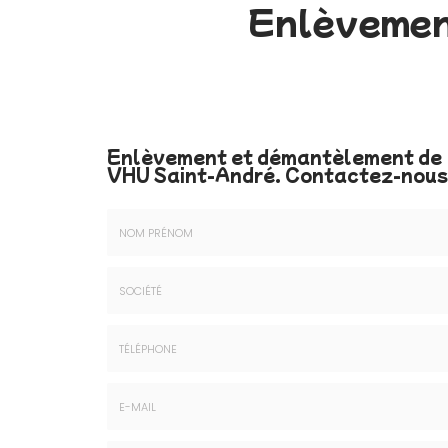
Enlèvemen
Enlèvement et démantèlement de
VHU Saint-André.
Contactez-nous
Nom
&
Prénom
Société
*
:
Téléphone
E-