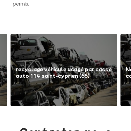
permis.
recyclage véhicule usagé par casse
N
auto 114 saint-cyprien (66)
c