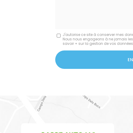
*
*
Message
J'autorise ce site à conserver mes don
Nous nous engageons à ne jamais les dif
:
savoir + sur la gestion de vos données 
*
Acceptation
RGPD
E
*