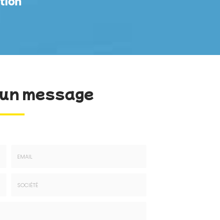
tion
un message
Email
:
*
Société
: