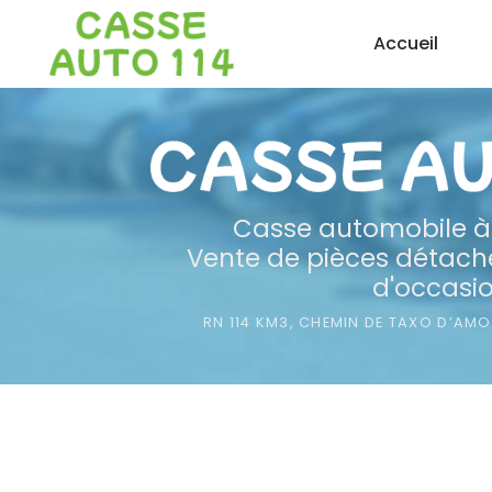
Aller
Accueil
au
contenu
principal
Casse automobile
à
Vente de pièces détaché
d'occasi
RN 114 KM3, CHEMIN DE TAXO D’AM