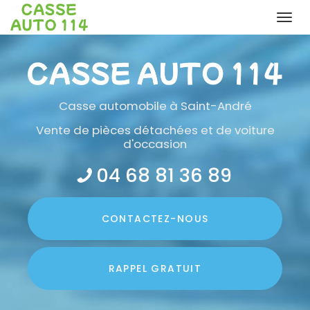
Togg
navi
Aller
au
contenu
principal
Casse automobile
à Saint-André
Vente de pièces détachées et de voiture
d'occasion
04 68 81 36 89
CONTACTEZ-
NOUS
RAPPEL GRATUIT