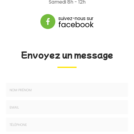
Samedi 8h - 12h
suivez-nous sur
facebook
Envoyez un message
Nom
-
Prénom
Email
:
:
*