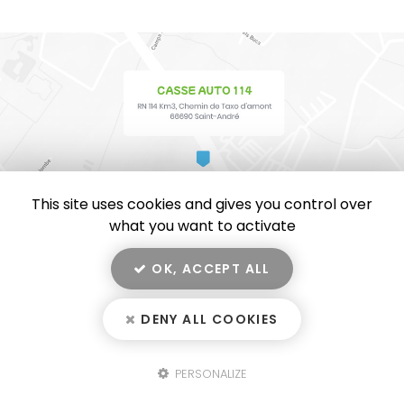
This site uses cookies and gives you control over
what you want to activate
OK, ACCEPT ALL
En savoir +
CASSE AUTO 114, casse automobile, vente de pièces
détachées et de voiture d'occasion
à Saint-André
DENY ALL COOKIES
Casse Auto 114
Mentions légales
-
Plan du site
-
Liens utiles
-
Secteur
-
Cookies
PERSONALIZE
Fermer
Création et référencement de site Internet
Notre savoir-faire : Casse automobile à Saint-André