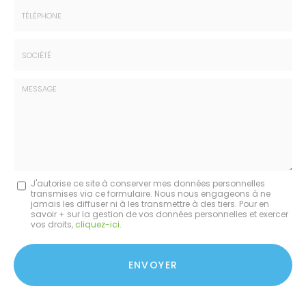
Email
:
:
*
*
Tél.
:
*
Société
:
Message
J'autorise ce site à conserver mes données personnelles
transmises via ce formulaire. Nous nous engageons à ne
:
jamais les diffuser ni à les transmettre à des tiers. Pour en
savoir + sur la gestion de vos données personnelles et exercer
*
vos droits,
cliquez-ici
.
Acceptation
RGPD
ENVOYER
*