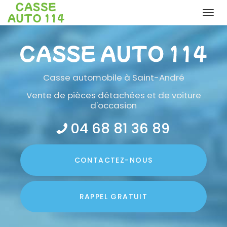
Togg
navi
Aller
au
contenu
principal
Casse automobile
à Saint-André
Vente de pièces détachées et de voiture
d'occasion
04 68 81 36 89
CONTACTEZ-
NOUS
RAPPEL GRATUIT